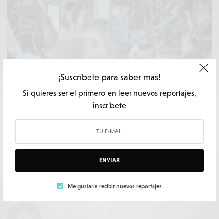
¡Suscríbete para saber más!
PODCAST
Si quieres ser el primero en leer nuevos reportajes,
Fuentes olvidadas, periodismo mediocre
inscríbete
POR
MARÍA DIÉGUEZ
1 MIN LECTURA
ENVIAR
Me gustaría recibir nuevos reportajes