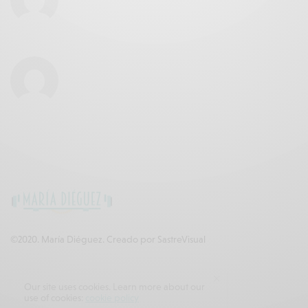
©2020. María Diéguez. Creado por
SastreVisual
ESTAMOS EN CONTACTO
Our site uses cookies. Learn more about our
use of cookies:
cookie policy