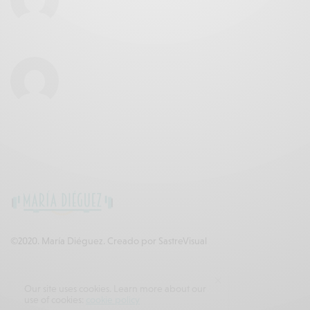
©2020. María Diéguez. Creado por
SastreVisual
ESTAMOS EN CONTACTO
Our site uses cookies. Learn more about our
use of cookies:
cookie policy