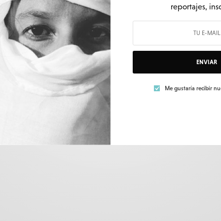
reportajes, ins
SOCIEDAD
Azores: De la pesca artesanal al imperio de la
cocaína
ENVIAR
POR
MARÍA DIÉGUEZ
4 MINS LECTURA
Me gustaría recibir n