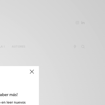
LA I
AUTORES
saber más!
o en leer nuevos