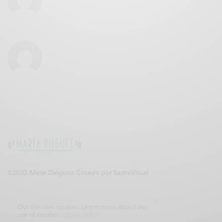
©2020. María Diéguez. Creado por
SastreVisual
ESTAMOS EN CONTACTO
Our site uses cookies. Learn more about our
use of cookies:
cookie policy