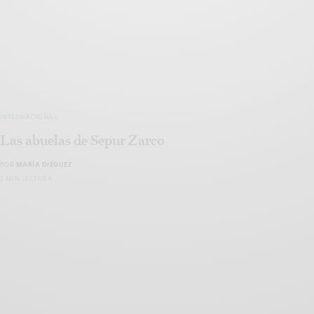
INTERNACIONAL
Las abuelas de Sepur Zarco
POR
MARÍA DIÉGUEZ
1 MIN LECTURA