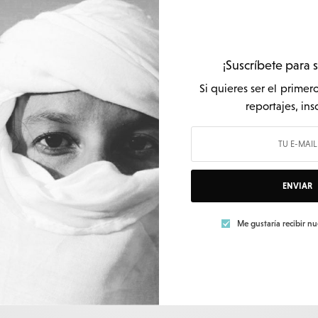
CULTURA
El norte americano sobre ruedas
¡Suscríbete para 
POR
MARÍA DIÉGUEZ
Si quieres ser el primer
3 MINS LECTURA
reportajes, ins
ENVIAR
Me gustaría recibir n
PODCAST
Coleman
POR
MARÍA DIÉGUEZ
1 MIN LECTURA