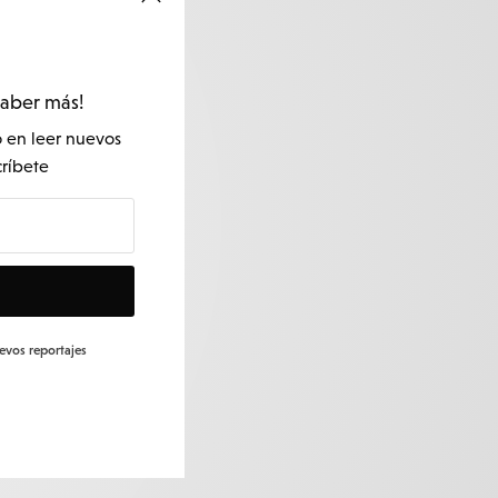
saber más!
o en leer nuevos
críbete
uevos reportajes