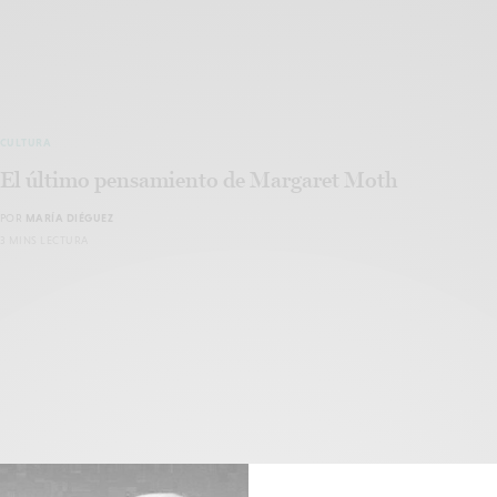
CULTURA
El último pensamiento de Margaret Moth
POR
MARÍA DIÉGUEZ
3 MINS LECTURA