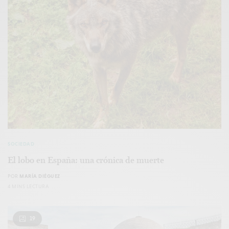
SOCIEDAD
El lobo en España: una crónica de muerte
POR
MARÍA DIÉGUEZ
4 MINS LECTURA
19